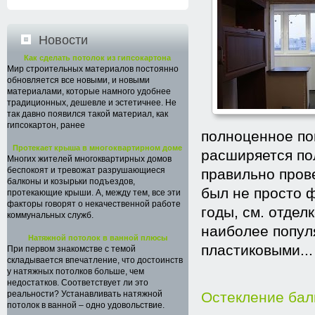
Новости
Как сделать потолок из гипсокартона
Мир строительных материалов постоянно
обновляется все новыми, и новыми
материалами, которые намного удобнее
традиционных, дешевле и эстетичнее. Не
так давно появился такой материал, как
гипсокартон, ранее
полноценное по
Протекает крыша в многоквартирном доме
расширяется пол
Многих жителей многоквартирных домов
беспокоят и тревожат разрушающиеся
правильно прове
балконы и козырьки подъездов,
был не просто 
протекающие крыши. А, между тем, все эти
факторы говорят о некачественной работе
годы, см. отдел
коммунальных служб.
наиболее попул
Натяжной потолок в ванной плюсы
пластиковыми...
При первом знакомстве с темой
складывается впечатление, что достоинств
у натяжных потолков больше, чем
недостатков. Соответствует ли это
реальности? Устанавливать натяжной
Остекление ба
потолок в ванной – одно удовольствие.