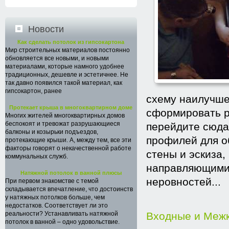
Новости
Как сделать потолок из гипсокартона
Мир строительных материалов постоянно
обновляется все новыми, и новыми
материалами, которые намного удобнее
традиционных, дешевле и эстетичнее. Не
так давно появился такой материал, как
гипсокартон, ранее
схему наилучше
Протекает крыша в многоквартирном доме
сформировать р
Многих жителей многоквартирных домов
беспокоят и тревожат разрушающиеся
перейдите сюда
балконы и козырьки подъездов,
профилей для о
протекающие крыши. А, между тем, все эти
факторы говорят о некачественной работе
стены и эскиза
коммунальных служб.
направляющими 
Натяжной потолок в ванной плюсы
неровностей...
При первом знакомстве с темой
складывается впечатление, что достоинств
у натяжных потолков больше, чем
недостатков. Соответствует ли это
реальности? Устанавливать натяжной
Входные и Меж
потолок в ванной – одно удовольствие.